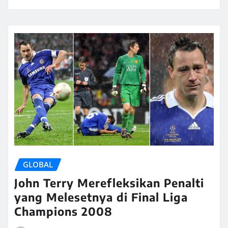
GLOBAL
John Terry Merefleksikan Penalti
yang Melesetnya di Final Liga
Champions 2008