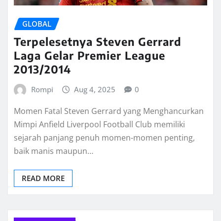
GLOBAL
Terpelesetnya Steven Gerrard
Laga Gelar Premier League
2013/2014
Rompi
Aug 4, 2025
0
Momen Fatal Steven Gerrard yang Menghancurkan
Mimpi Anfield Liverpool Football Club memiliki
sejarah panjang penuh momen-momen penting,
baik manis maupun…
READ MORE