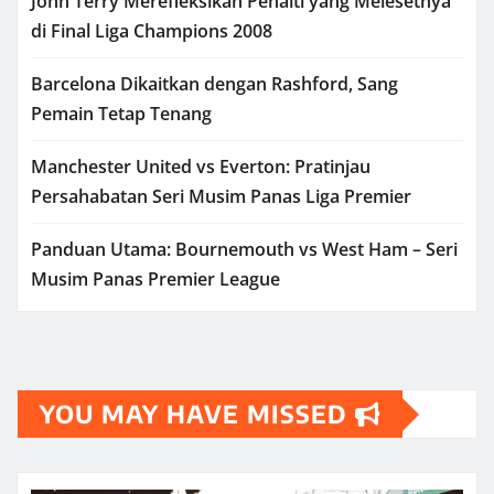
John Terry Merefleksikan Penalti yang Melesetnya
di Final Liga Champions 2008
Barcelona Dikaitkan dengan Rashford, Sang
Pemain Tetap Tenang
Manchester United vs Everton: Pratinjau
Persahabatan Seri Musim Panas Liga Premier
Panduan Utama: Bournemouth vs West Ham – Seri
Musim Panas Premier League
YOU MAY HAVE MISSED