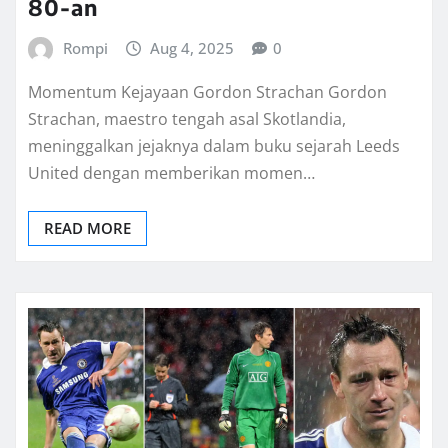
80-an
Rompi
Aug 4, 2025
0
Momentum Kejayaan Gordon Strachan Gordon
Strachan, maestro tengah asal Skotlandia,
meninggalkan jejaknya dalam buku sejarah Leeds
United dengan memberikan momen…
READ MORE