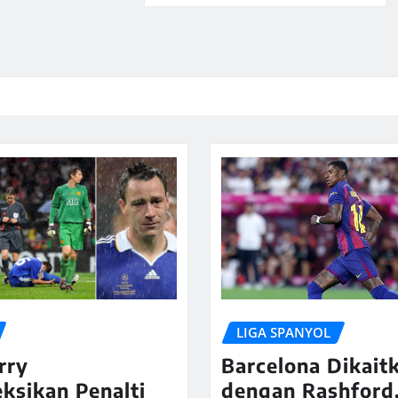
LIGA SPANYOL
rry
Barcelona Dikait
ksikan Penalti
dengan Rashford