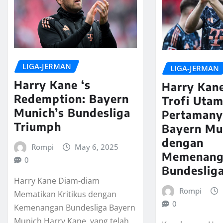
LIGA-JERMAN
LIGA-JERMAN
Harry Kane ‘s
Harry Kan
Redemption: Bayern
Trofi Uta
Munich’s Bundesliga
Pertamany
Triumph
Bayern Mu
dengan
Rompi
May 6, 2025
Memenang
0
Bundeslig
Harry Kane Diam-diam
Rompi
Mematikan Kritikus dengan
0
Kemenangan Bundesliga Bayern
Munich Harry Kane, yang telah