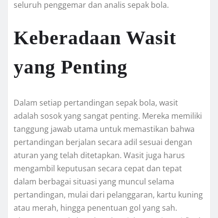
seluruh penggemar dan analis sepak bola.
Keberadaan Wasit
yang Penting
Dalam setiap pertandingan sepak bola, wasit
adalah sosok yang sangat penting. Mereka memiliki
tanggung jawab utama untuk memastikan bahwa
pertandingan berjalan secara adil sesuai dengan
aturan yang telah ditetapkan. Wasit juga harus
mengambil keputusan secara cepat dan tepat
dalam berbagai situasi yang muncul selama
pertandingan, mulai dari pelanggaran, kartu kuning
atau merah, hingga penentuan gol yang sah.