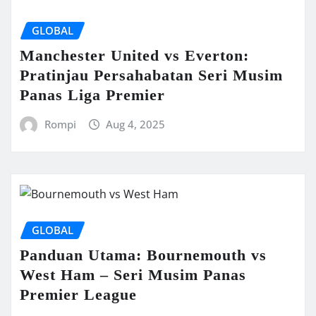
GLOBAL
Manchester United vs Everton:
Pratinjau Persahabatan Seri Musim
Panas Liga Premier
Rompi
Aug 4, 2025
GLOBAL
Panduan Utama: Bournemouth vs
West Ham – Seri Musim Panas
Premier League