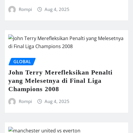
Rompi
Aug 4, 2025
GLOBAL
John Terry Merefleksikan Penalti
yang Melesetnya di Final Liga
Champions 2008
Rompi
Aug 4, 2025