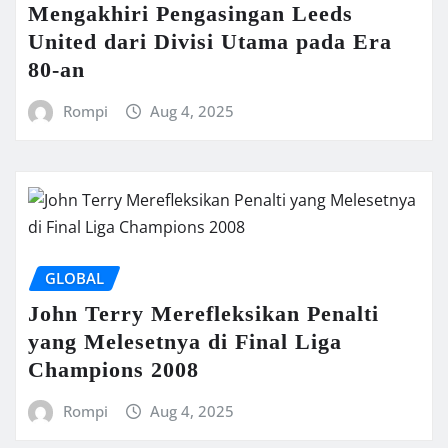
Mengakhiri Pengasingan Leeds
United dari Divisi Utama pada Era
80-an
Rompi
Aug 4, 2025
GLOBAL
John Terry Merefleksikan Penalti
yang Melesetnya di Final Liga
Champions 2008
Rompi
Aug 4, 2025