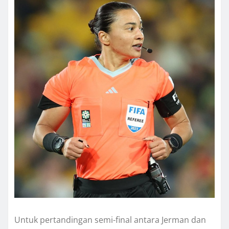
Untuk pertandingan semi-final antara Jerman dan