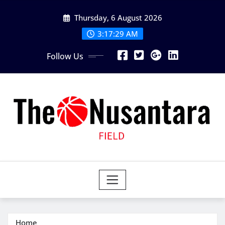
Skip
Thursday, 6 August 2026
to
content
3:17:30 AM
Follow Us
Home