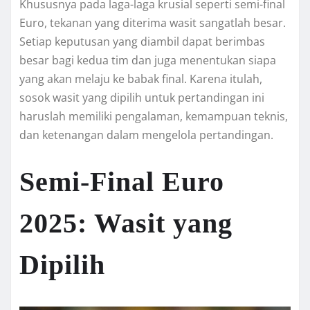
Khususnya pada laga-laga krusial seperti semi-final
Euro, tekanan yang diterima wasit sangatlah besar.
Setiap keputusan yang diambil dapat berimbas
besar bagi kedua tim dan juga menentukan siapa
yang akan melaju ke babak final. Karena itulah,
sosok wasit yang dipilih untuk pertandingan ini
haruslah memiliki pengalaman, kemampuan teknis,
dan ketenangan dalam mengelola pertandingan.
Semi-Final Euro
2025: Wasit yang
Dipilih