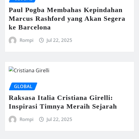
Paul Pogba Membahas Kepindahan
Marcus Rashford yang Akan Segera
ke Barcelona
Rompi
Jul 22, 2025
GLOBAL
Raksasa Italia Cristiana Girelli:
Inspirasi Timnya Meraih Sejarah
Rompi
Jul 22, 2025