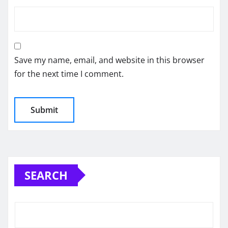
Save my name, email, and website in this browser
for the next time I comment.
SEARCH