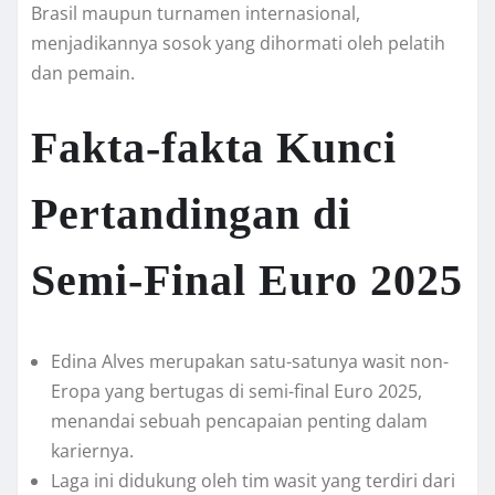
Brasil maupun turnamen internasional,
menjadikannya sosok yang dihormati oleh pelatih
dan pemain.
Fakta-fakta Kunci
Pertandingan di
Semi-Final Euro 2025
Edina Alves merupakan satu-satunya wasit non-
Eropa yang bertugas di semi-final Euro 2025,
menandai sebuah pencapaian penting dalam
kariernya.
Laga ini didukung oleh tim wasit yang terdiri dari