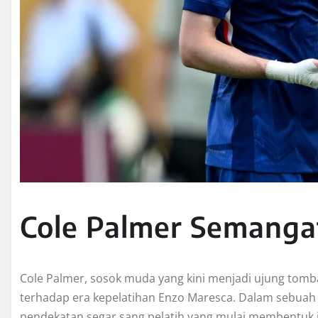
Cole Palmer Semangat
Cole Palmer, sosok muda yang kini menjadi ujung tomb
terhadap era kepelatihan Enzo Maresca. Dalam sebuah
pendekatan segar sang pelatih yang mulai membentuk id