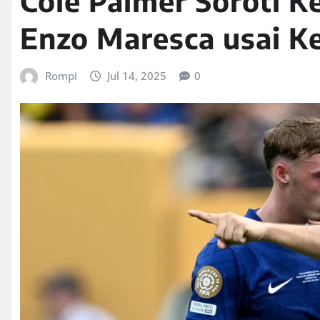
Cole Palmer Soroti K
Enzo Maresca usai K
Rompi
Jul 14, 2025
0