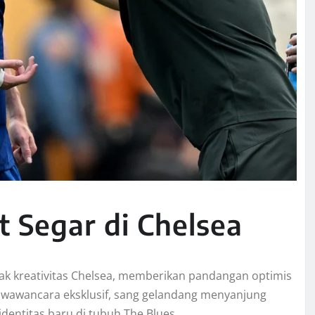
 Segar di Chelsea
ak kreativitas Chelsea, memberikan pandangan optimis
 wawancara eksklusif, sang gelandang menyanjung
entitas baru di tubuh The Blues.