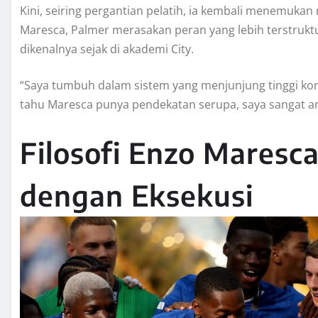
Kini, seiring pergantian pelatih, ia kembali menemuk
Maresca, Palmer merasakan peran yang lebih terstrukt
dikenalnya sejak di akademi City.
“Saya tumbuh dalam sistem yang menjunjung tinggi kont
tahu Maresca punya pendekatan serupa, saya sangat a
Filosofi Enzo Maresc
dengan Eksekusi