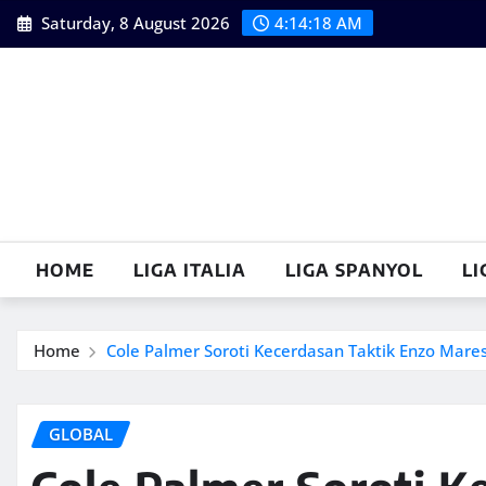
Skip
Saturday, 8 August 2026
4:14:19 AM
to
content
HOME
LIGA ITALIA
LIGA SPANYOL
LI
Home
Cole Palmer Soroti Kecerdasan Taktik Enzo Mare
GLOBAL