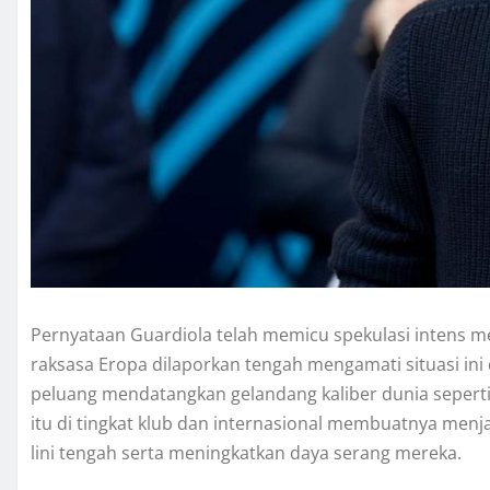
Pernyataan Guardiola telah memicu spekulasi intens m
raksasa Eropa dilaporkan tengah mengamati situasi i
peluang mendatangkan gelandang kaliber dunia seperti
itu di tingkat klub dan internasional membuatnya men
lini tengah serta meningkatkan daya serang mereka.