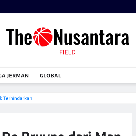
GA JERMAN
GLOBAL
ak Terhindarkan