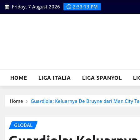
Skip
Friday, 7 August 2026
2:33:14 PM
to
content
HOME
LIGA ITALIA
LIGA SPANYOL
LI
Home
Guardiola: Keluarnya De Bruyne dari Man City T
GLOBAL