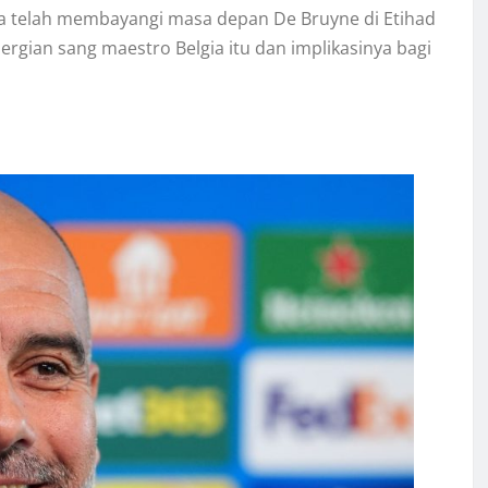
ola telah membayangi masa depan De Bruyne di Etihad
gian sang maestro Belgia itu dan implikasinya bagi