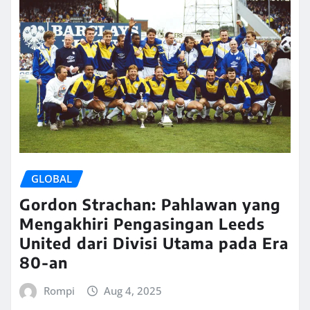
GLOBAL
Gordon Strachan: Pahlawan yang
Mengakhiri Pengasingan Leeds
United dari Divisi Utama pada Era
80-an
Rompi
Aug 4, 2025