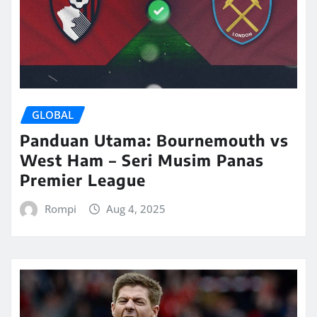
GLOBAL
Panduan Utama: Bournemouth vs
West Ham – Seri Musim Panas
Premier League
Rompi
Aug 4, 2025