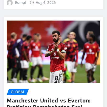
Rompi
Aug 4, 2025
GLOBAL
Manchester United vs Everton: