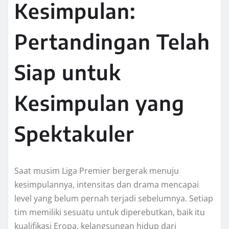
Kesimpulan:
Pertandingan Telah
Siap untuk
Kesimpulan yang
Spektakuler
Saat musim Liga Premier bergerak menuju
kesimpulannya, intensitas dan drama mencapai
level yang belum pernah terjadi sebelumnya. Setiap
tim memiliki sesuatu untuk diperebutkan, baik itu
kualifikasi Eropa, kelangsungan hidup dari