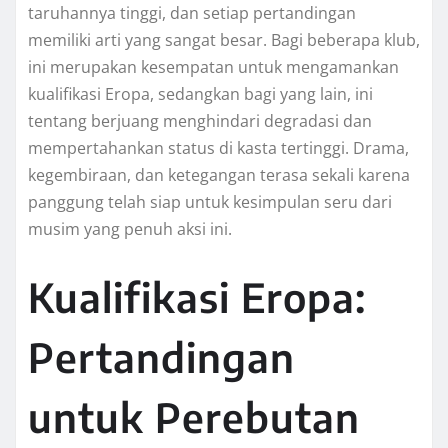
taruhannya tinggi, dan setiap pertandingan
memiliki arti yang sangat besar. Bagi beberapa klub,
ini merupakan kesempatan untuk mengamankan
kualifikasi Eropa, sedangkan bagi yang lain, ini
tentang berjuang menghindari degradasi dan
mempertahankan status di kasta tertinggi. Drama,
kegembiraan, dan ketegangan terasa sekali karena
panggung telah siap untuk kesimpulan seru dari
musim yang penuh aksi ini.
Kualifikasi Eropa:
Pertandingan
untuk Perebutan