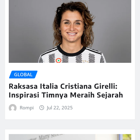
GLOBAL
Raksasa Italia Cristiana Girelli:
Inspirasi Timnya Meraih Sejarah
Rompi
Jul 22, 2025