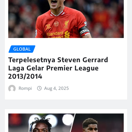
GLOBAL
Terpelesetnya Steven Gerrard
Laga Gelar Premier League
2013/2014
Rompi
Aug 4, 2025