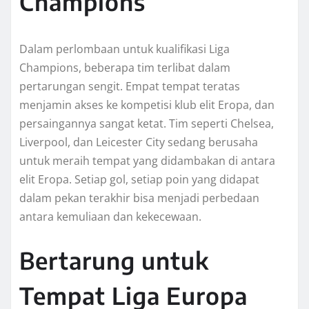
Champions
Dalam perlombaan untuk kualifikasi Liga
Champions, beberapa tim terlibat dalam
pertarungan sengit. Empat tempat teratas
menjamin akses ke kompetisi klub elit Eropa, dan
persaingannya sangat ketat. Tim seperti Chelsea,
Liverpool, dan Leicester City sedang berusaha
untuk meraih tempat yang didambakan di antara
elit Eropa. Setiap gol, setiap poin yang didapat
dalam pekan terakhir bisa menjadi perbedaan
antara kemuliaan dan kekecewaan.
Bertarung untuk
Tempat Liga Europa