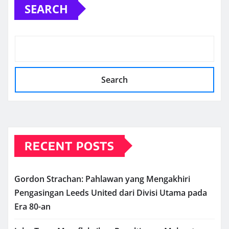
SEARCH
Search
RECENT POSTS
Gordon Strachan: Pahlawan yang Mengakhiri
Pengasingan Leeds United dari Divisi Utama pada
Era 80-an