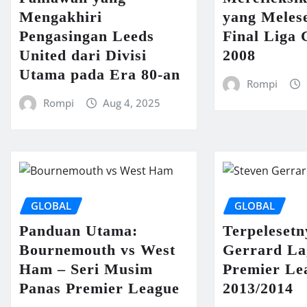
Mengakhiri
yang Melese
Pengasingan Leeds
Final Liga
United dari Divisi
2008
Utama pada Era 80-an
Rompi
Rompi
Aug 4, 2025
GLOBAL
GLOBAL
Panduan Utama:
Terpelesetn
Bournemouth vs West
Gerrard La
Ham – Seri Musim
Premier Le
Panas Premier League
2013/2014