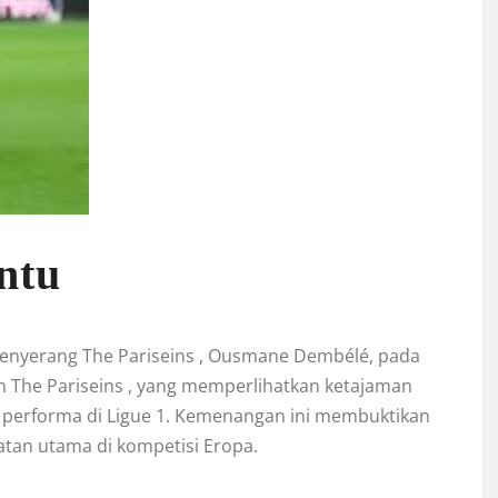
ntu
 penyerang The Pariseins , Ousmane Dembélé, pada
 The Pariseins , yang memperlihatkan ketajaman
performa di Ligue 1. Kemenangan ini membuktikan
tan utama di kompetisi Eropa.