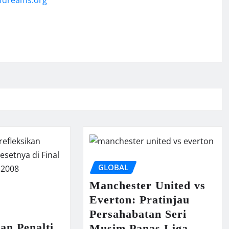
GLOBAL
Manchester United vs
Everton: Pratinjau
Persahabatan Seri
an Penalti
Musim Panas Liga