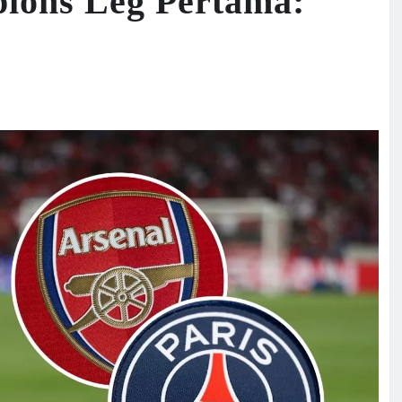
ions Leg Pertama: